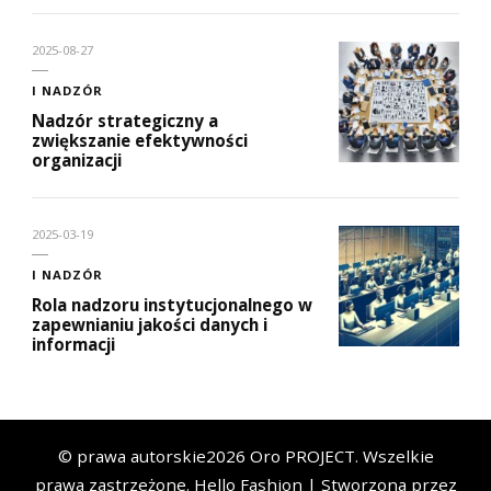
2025-08-27
I NADZÓR
Nadzór strategiczny a
zwiększanie efektywności
organizacji
2025-03-19
I NADZÓR
Rola nadzoru instytucjonalnego w
zapewnianiu jakości danych i
informacji
© prawa autorskie2026
Oro PROJECT
. Wszelkie
prawa zastrzeżone.
Hello Fashion | Stworzona przez