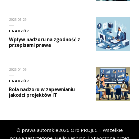
2025-01-29
I NADZÓR
Wpływ nadzoru na zgodność z
przepisami prawa
2025-04-09
I NADZÓR
Rola nadzoru w zapewnianiu
jakości projektów IT
© prawa autorskie2026
Oro PROJECT
. Wszelkie
prawa zastrzeżone.
Hello Fashion | Stworzona przez