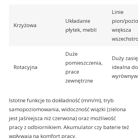
Linie
Układanie
pion/pozi
Krzyżowa
płytek, mebli
większa
wszechstr
Duże
Duży zasię
pomieszczenia,
Rotacyjna
idealna do
prace
wyrównyw
zewnętrzne
Istotne funkcje to dokładność (mm/m), tryb
samopoziomowania, widoczność wiązki (zielona
jest jaśniejsza niż czerwona) oraz możliwość
pracy z odbiornikiem. Akumulator czy baterie też
wpływają na komfort pracy.