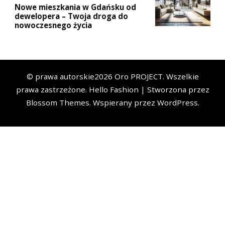
Nowe mieszkania w Gdańsku od
dewelopera – Twoja droga do
nowoczesnego życia
© prawa autorskie2026
Oro PROJECT
. Wszelkie
prawa zastrzeżone.
Hello Fashion | Stworzona przez
Blossom Themes
. Wspierany przez
WordPress
.