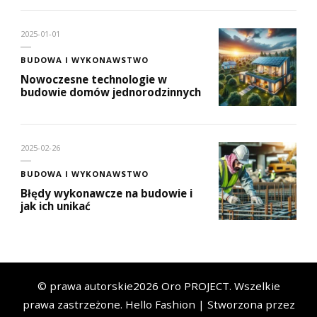
2025-01-01
BUDOWA I WYKONAWSTWO
Nowoczesne technologie w
budowie domów jednorodzinnych
2025-02-26
BUDOWA I WYKONAWSTWO
Błędy wykonawcze na budowie i
jak ich unikać
© prawa autorskie2026
Oro PROJECT
. Wszelkie
prawa zastrzeżone.
Hello Fashion | Stworzona przez