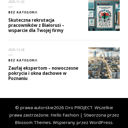
2025-11-22
BEZ KATEGORII
Skuteczna rekrutacja
pracowników z Białorusi –
wsparcie dla Twojej firmy
2025-12-24
BEZ KATEGORII
Zaufaj ekspertom – nowoczesne
pokrycia i okna dachowe w
Poznaniu
© prawa autorskie2026
Oro PROJECT
. Wszelkie
prawa zastrzeżone.
Hello Fashion | Stworzona przez
Blossom Themes
. Wspierany przez
WordPress
.