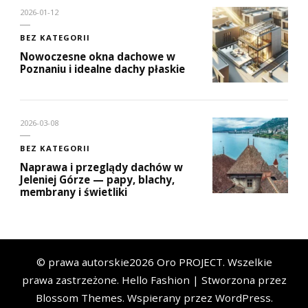
2026-01-12
BEZ KATEGORII
Nowoczesne okna dachowe w
Poznaniu i idealne dachy płaskie
2026-03-08
BEZ KATEGORII
Naprawa i przeglądy dachów w
Jeleniej Górze — papy, blachy,
membrany i świetliki
© prawa autorskie2026
Oro PROJECT
. Wszelkie
prawa zastrzeżone.
Hello Fashion | Stworzona przez
Blossom Themes
. Wspierany przez
WordPress
.